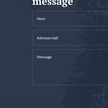
message
=
9 + 6