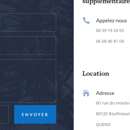
supplémentaire

Appelez-nous
06 59 19 24 03
06 68 06 81 04
Location

Adresse
60 rue du moulin
80120 Routhiauvi
ENVOYER
QUEND