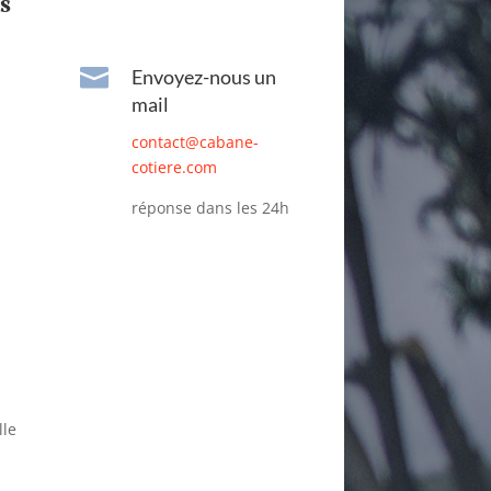
s

Envoyez-nous un
mail
contact@cabane-
cotiere.com
réponse dans les 24h
lle